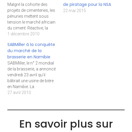
de piratage pour la NSA
Malgré la cohorte des
projets de cimenteries, les
22 mai 2015
pénuries mettent sous
tension le marché africain
du ciment. Réactive, la
Chine s’insère sur un
1 décembre 2010
marché de plus en plus
SABMiller à la conquête
concurrentiel.
du marché de la
brasserie en Namibie
SABMiller, le n° 2 mondial
de la brasserie, a annoncé
vendredi 23 avril qu’il
bâtirait une usine de bière
en Namibie. La
construction de l’usine est
27 avril 2010
prévue pour le second
semestre de l’année, à
Okahandja, à 70 km au
nord de Windhoek, la
En savoir plus sur
capitale. Lire la suite