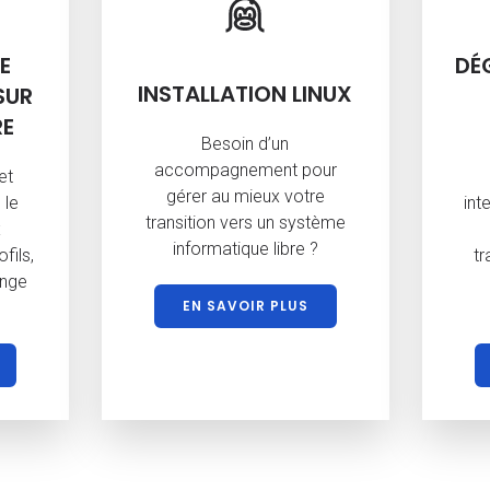
E
DÉ
INSTALLATION LINUX
SUR
RE
Besoin d’un
accompagnement pour
et
gérer au mieux votre
 le
int
transition vers un système
x
informatique libre ?
fils,
tr
ange
EN SAVOIR PLUS