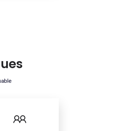
ques
sable