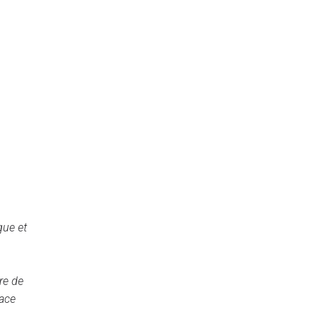
que et
re de
lace