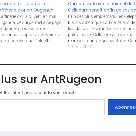
ssement russe crée la
Cameroun: le site industriel de l
affinerie d’or en Ouganda
Cellucam renaît enfin de ses c
affinerie d’or a ouvert le 4 mai
L’un des plus emblématiques « élép
Ouganda, ce qui permet à ce pays
blancs » d’Afrique sort de 24 ans de
er dans le processus de
liquidation : le site industriel de l’usi
 de l’or par rapport à ses voisins.
pâte à papier Cellucam a trouvé un
oupe russe Victoria Gold Star
repreneur dans le groupe italien Com
vient d’ouvrir l’usine, dans une
0
projette d’y installer un technopole i
29 avril 2010
Afrique stratégique…
ambitieux. Le site industriel de l’anc
usine Cellucam (Cellulose du Came
usine…
plus sur AntRugeon
 the latest posts sent to your email.
Abonnez