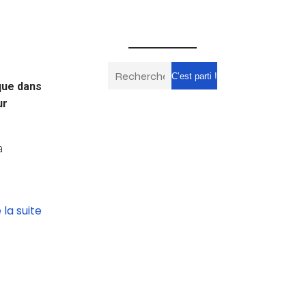
C’est parti !
que dans
ur
a
e la suite