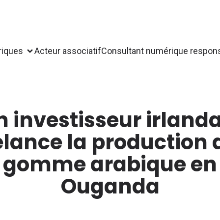
riques
Acteur associatif
Consultant numérique respon
n investisseur irlanda
elance la production 
gomme arabique en
Ouganda