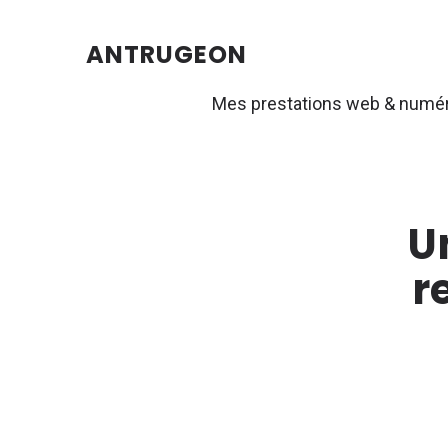
ANTRUGEON
Mes prestations web & numé
U
r