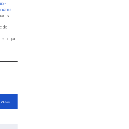
’ex-
endres
hants
ne de
efin, qui
ndustriel
ienne
roun,
-vous