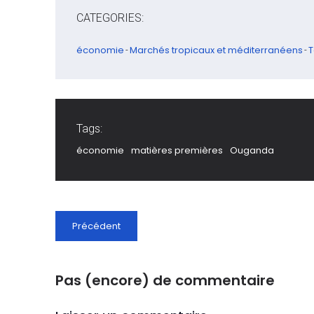
CATEGORIES:
économie
Marchés tropicaux et méditerranéens
T
-
-
Tags:
économie
matières premières
Ouganda
Précédent
Pas (encore) de commentaire