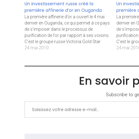
Un investissement russe créé la
Un investi
première affinerie d’or en Ouganda
première 
La première affinerie d’or a ouvert le 4 mai
La première 
dernier en Ouganda, ce qui permet à ce pays
dernier en 
de s’imposer dans le processus de
de s’impos
purification de l’or par rapport à ses voisins.
purification
C’est le groupe russe Victoria Gold Star
C’est le gr
Limited qui vient d’ouvrir l’usine, dans une
24 mai 2010
Limited qui 
24 mai 201
région de l’Afrique stratégique…
région de l’
En savoir 
Subscribe to get
Saisissez votre adresse e-mail…