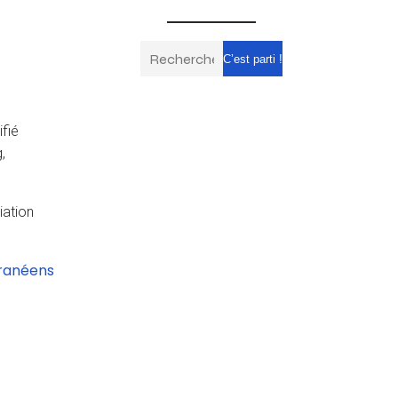
C’est parti !
fié
,
iation
rranéens