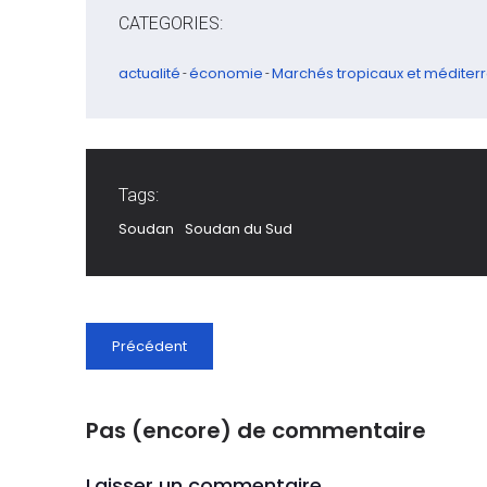
CATEGORIES:
actualité
économie
Marchés tropicaux et méditer
-
-
Tags:
Soudan
Soudan du Sud
Précédent
Pas (encore) de commentaire
Laisser un commentaire