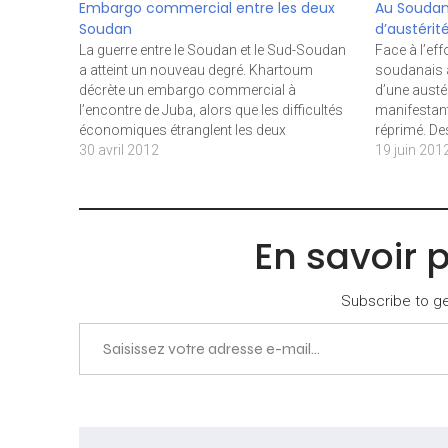
Embargo commercial entre les deux
Au Soudan,
Soudan
d’austérit
La guerre entre le Soudan et le Sud-Soudan
Face à l’eff
a atteint un nouveau degré. Khartoum
soudanais a 
décrète un embargo commercial à
d’une austér
l’encontre de Juba, alors que les difficultés
manifestant
économiques étranglent les deux
réprimé. Des
belligérants. Le président soudanais Omar
30 avril 2012
Khartoum lu
19 juin 201
El Béchir a décrété dimanche 29 avril l’état
l’annonce p
d’urgence dans les trois États frontaliers
nouvelles 
avec…
En savoir 
Subscribe to get
Saisissez votre adresse e-mail…