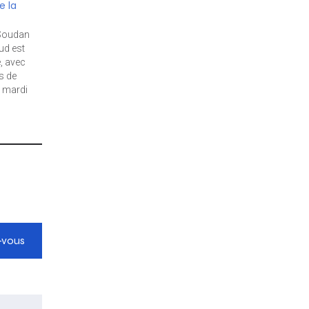
e la
-Soudan
ud est
, avec
s de
é mardi
 du
-vous