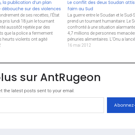
 la publication d’un plan
Le conflit des deux Soudan attis
é débouche sur des violences
faim au Sud
ondrement de ses recettes, l’État
La guerre entre le Soudan et le Sud
pris lundi 18 juin le tournant
prend un tournant humanitaire. Le S
ité aussitôt rejetée par des
confronté à une situation alarmante
s que la police a fermement
4,7 millions de personnes menacée
 heurts violents ont agité
pénuries alimentaires. L’Onu a lanc
ndi 18 juin, dans la foulée de
2
15 mai un appel au financement
16 mai 2012
ar le président Omar El-Béchir de
humanitaire, au lendemain du début
mesures…
déplacement aérien de 12 000 Sud-
Soudanais…
plus sur AntRugeon
 the latest posts sent to your email.
Abonnez