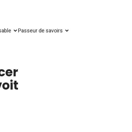
sable
Passeur de savoirs
cer
voit