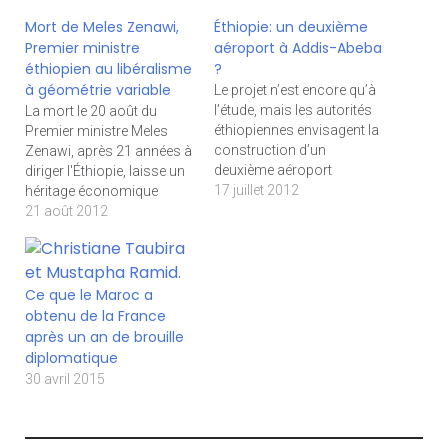
Mort de Meles Zenawi,
Éthiopie: un deuxième
Premier ministre
aéroport à Addis-Abeba
éthiopien au libéralisme
?
à géométrie variable
Le projet n’est encore qu’à
l’étude, mais les autorités
La mort le 20 août du
éthiopiennes envisagent la
Premier ministre Meles
construction d’un
Zenawi, après 21 années à
deuxième aéroport
diriger l'Éthiopie, laisse un
international pour la
17 juillet 2012
héritage économique
capitale Addis-Abeba.
considérable. Mais derrière
21 août 2012
L’information, émanant du
l’image de réformateur
directeur de l’Autorité de
libéral, le dirigisme
l’aviation civile éthiopienne,
népotique de M. Zenawi
vise à délester l’aéroport
imprègne en profondeur
Ce que le Maroc a
international de Bole
les rouages de l’économie
obtenu de la France
(proche de la capitale
éthiopienne. Il avait l’image
après un an de brouille
Addis-Abeba), saturé
d’un « lecteur assidu
diplomatique
notamment par la forte
de The Economist et des…
30 avril 2015
croissance d’Ethiopian…