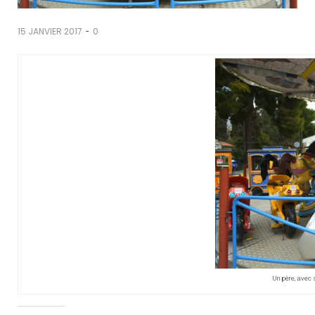
-
15 JANVIER 2017
0
Un père, avec 