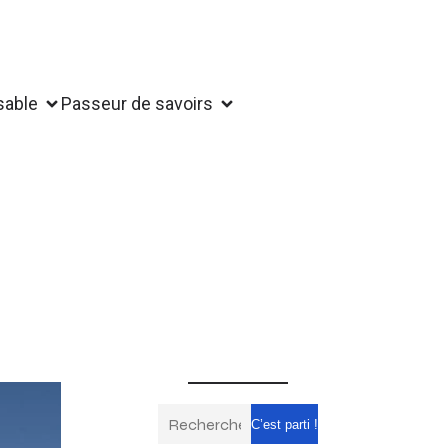
sable
Passeur de savoirs
C’est parti !