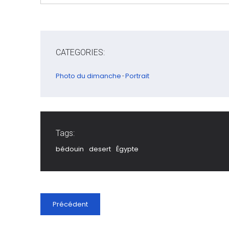
CATEGORIES:
Photo du dimanche
Portrait
-
Tags:
bédouin
desert
Égypte
Précédent