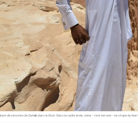
ouin des environs de Dahab, dans le Sinaï. Dans ce cadre aride, Joma – c’est son nom – ne vit que du tour