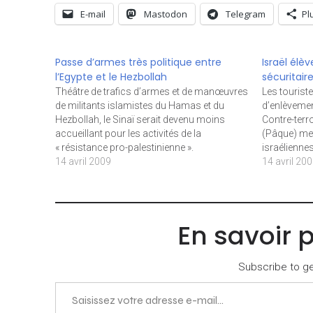
E-mail
Mastodon
Telegram
Pl
Passe d’armes très politique entre
Israël élè
l’Egypte et le Hezbollah
sécuritair
Théâtre de trafics d’armes et de manœuvres
Les tourist
de militants islamistes du Hamas et du
d’enlèvemen
Hezbollah, le Sinaï serait devenu moins
Contre-terr
accueillant pour les activités de la
(Pâque) met
« résistance pro-palestinienne ».
israéliennes
L’arrestation de 49 militants du Hezbollah
14 avril 2009
mercredi 15 
14 avril 20
libanais, membre du gouvernement d’union
d’actes terr
nationale libanais, vient de semer un sérieux
cadres de l
coup de froid dans…
En savoir 
Subscribe to get
Saisissez votre adresse e-mail…