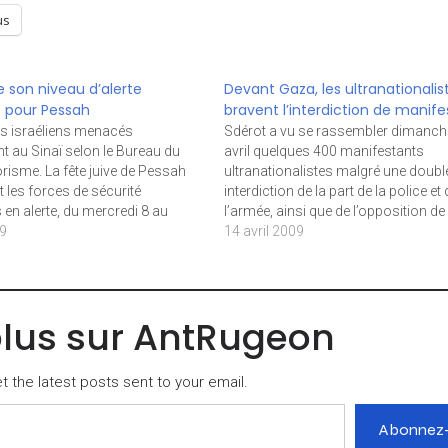
us
ve son niveau d’alerte
Devant Gaza, les ultranationalis
e pour Pessah
bravent l’interdiction de manife
es israéliens menacés
Sdérot a vu se rassembler dimanch
t au Sinaï selon le Bureau du
avril quelques 400 manifestants
orisme. La fête juive de Pessah
ultranationalistes malgré une doubl
 les forces de sécurité
interdiction de la part de la police et 
 en alerte, du mercredi 8 au
l’armée, ainsi que de l’opposition de 
avril, en raison d’un risque
09
municipalité. Le ralliement prévu à S
14 avril 2009
oristes « plus élevé », selon les
puis à Goush Katif avait pour but de
a police. Le niveau…
revendiquer le retour de la…
plus sur AntRugeon
 the latest posts sent to your email.
Abonnez