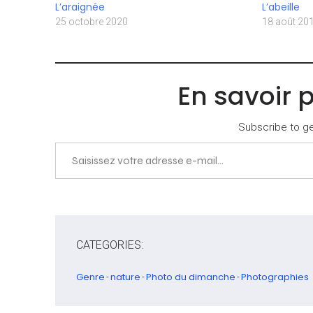
L’araignée
L’abeille
25 octobre 2020
18 août 20
En savoir 
Subscribe to get
Saisissez votre adresse e-mail…
CATEGORIES:
Genre
nature
Photo du dimanche
Photographies
-
-
-