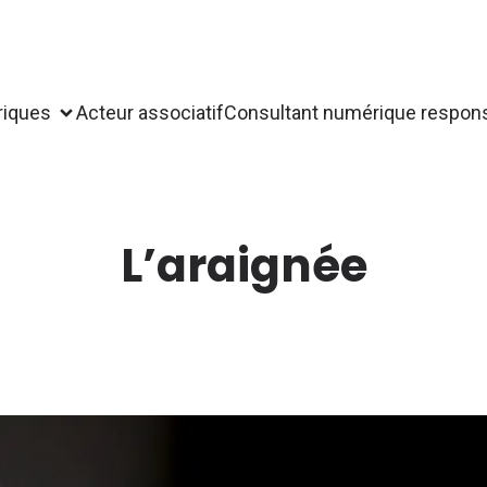
riques
Acteur associatif
Consultant numérique respon
L’araignée