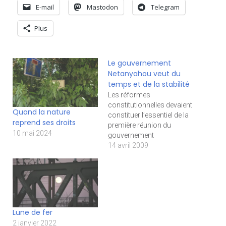
E-mail
Mastodon
Telegram
Plus
Le gouvernement
Netanyahou veut du
temps et de la stabilité
Les réformes
constitutionnelles devaient
Quand la nature
constituer l’essentiel de la
reprend ses droits
première réunion du
10 mai 2024
gouvernement
Netanyahou dimanche 5
14 avril 2009
avril, selon l’ordre du jour
gouvernemental. Le
nouveau gouvernement
devait examiner des
projets de loi visant à
stabiliser la vie politique en
Lune de fer
rendant le renversement
2 janvier 2022