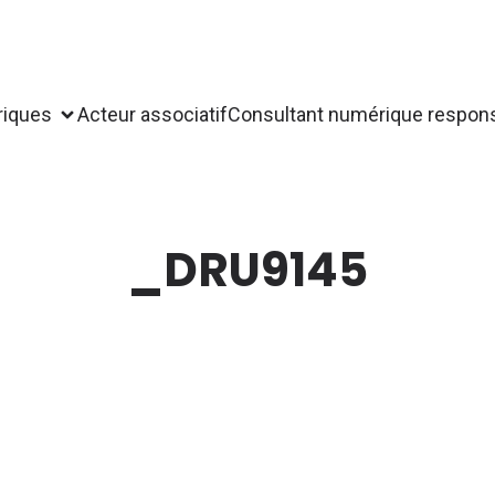
riques
Acteur associatif
Consultant numérique respon
_DRU9145