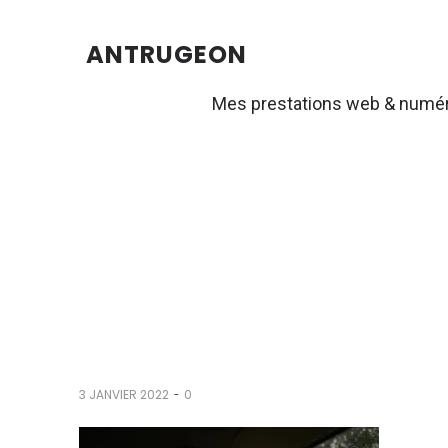
ANTRUGEON
Mes prestations web & numé
-
3 JANVIER 2022
0