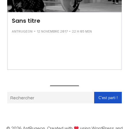
Sans titre
-
-
ANTRUGEON
12 NOVEMBRE 2017
22 H 05 MIN
C’est parti !
© 2026 AntRugeon. Created with
using WordPress and