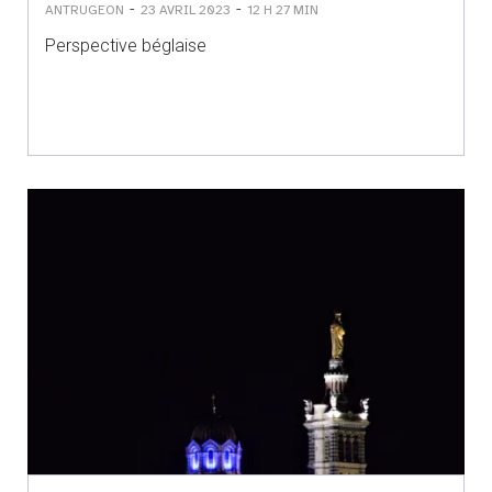
-
-
ANTRUGEON
23 AVRIL 2023
12 H 27 MIN
Perspective béglaise