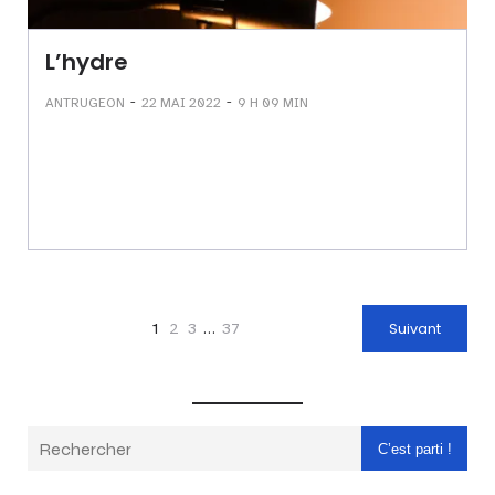
L’hydre
-
-
ANTRUGEON
22 MAI 2022
9 H 09 MIN
1
2
3
…
37
Suivant
C’est parti !