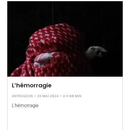
L’hémorragie
-
-
ANTRUGEON
26 MAI 2024
8 H 00 MIN
L'hémorragie