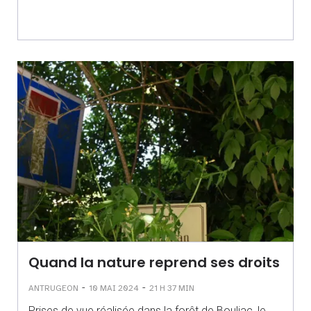
Quand la nature reprend ses droits
-
-
ANTRUGEON
10 MAI 2024
21 H 37 MIN
Prises de vue réalisée dans la forêt de Bouliac, le