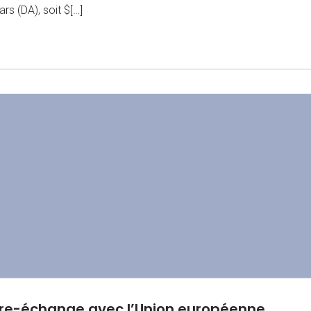
rs (DA), soit $[…]
libre-échange avec l’Union européenne