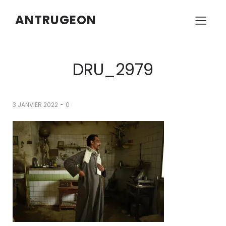
ANTRUGEON
DRU_2979
-
3 JANVIER 2022
0