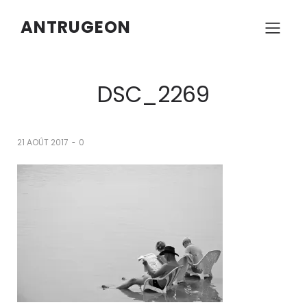
ANTRUGEON
DSC_2269
-
21 AOÛT 2017
0