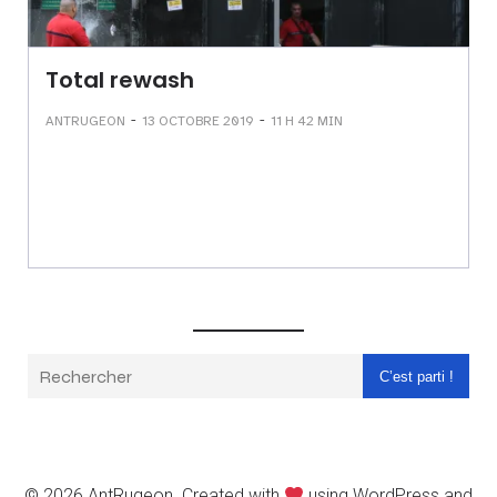
Total rewash
-
-
ANTRUGEON
13 OCTOBRE 2019
11 H 42 MIN
C’est parti !
© 2026 AntRugeon. Created with
using WordPress and