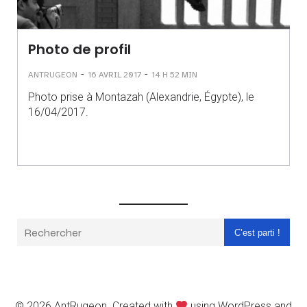
Photo de profil
-
-
ANTRUGEON
16 AVRIL 2017
14 H 52 MIN
Photo prise à Montazah (Alexandrie, Égypte), le
16/04/2017.
C’est parti !
© 2026 AntRugeon. Created with
using WordPress and