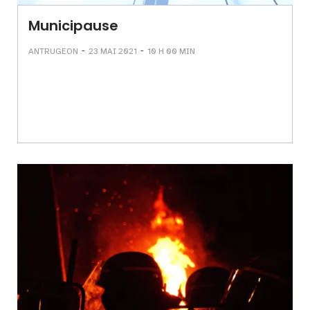
Municipause
-
-
ANTRUGEON
23 MAI 2021
10 H 00 MIN