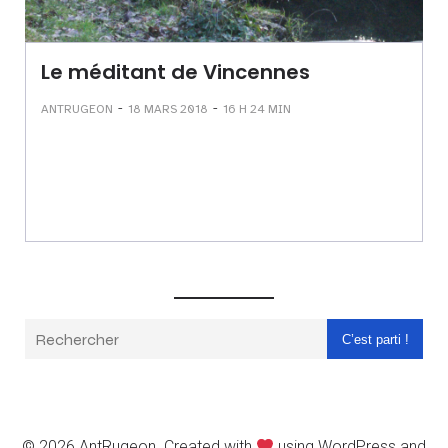
Le méditant de Vincennes
-
-
ANTRUGEON
18 MARS 2018
16 H 24 MIN
C’est parti !
© 2026 AntRugeon. Created with
using WordPress and