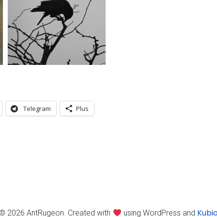
Araignée
Passiflore
Telegram
Plus
Le corbeau
Kubi
© 2026 AntRugeon. Created with
using WordPress and