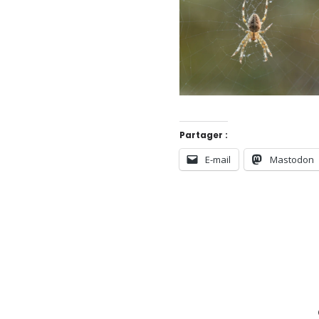
Abeille en
approche
Partager :
E-mail
Mastodon
L'araignée dans
sa toile