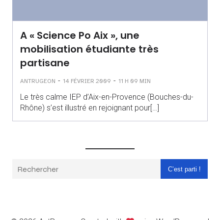
A « Science Po Aix », une
mobilisation étudiante très
partisane
-
-
ANTRUGEON
14 FÉVRIER 2009
11 H 09 MIN
Le très calme IEP d’Aix-en-Provence (Bouches-du-
Rhône) s’est illustré en rejoignant pour[…]
C’est parti !