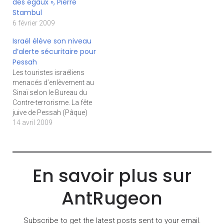
des égaux », Pierre
en prend un coup. 53,9%
Stambul
des Israéliens disent en
6 février 2009
effet préférer leur portable
à leur fixe pour appeler un
Israël élève son niveau
téléphone portable, même
d’alerte sécuritaire pour
de leur domicile. Seuls
Pessah
40,5%…
Les touristes israéliens
menacés d’enlèvement au
Sinaï selon le Bureau du
Contre-terrorisme. La fête
juive de Pessah (Pâque)
met les forces de sécurité
14 avril 2009
israéliennes en alerte, du
mercredi 8 au mercredi 15
avril, en raison d’un risque
d’actes terroristes « plus
En savoir plus sur
élevé », selon les cadres de
la police. Le niveau…
AntRugeon
Subscribe to get the latest posts sent to your email.