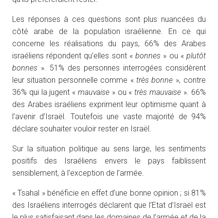
Les réponses à ces questions sont plus nuancées du
côté arabe de la population israélienne. En ce qui
concerne les réalisations du pays, 66% des Arabes
israéliens répondent qu’elles sont «
bonnes
» ou «
plutôt
bonnes
». 51% des personnes interrogées considèrent
leur situation personnelle comme «
très bonne
», contre
36% qui la jugent «
mauvaise
» ou «
très mauvaise
». 66%
des Arabes israéliens expriment leur optimisme quant à
l’avenir d’Israël. Toutefois une vaste majorité de 94%
déclare souhaiter vouloir rester en Israël.
Sur la situation politique au sens large, les sentiments
positifs des Israéliens envers le pays faiblissent
sensiblement, à l’exception de l’armée.
« Tsahal » bénéficie en effet d’une bonne opinion ; si 81%
des Israéliens interrogés déclarent que l’Etat d’Israël est
le plus satisfaisant dans les domaines de l’armée et de la