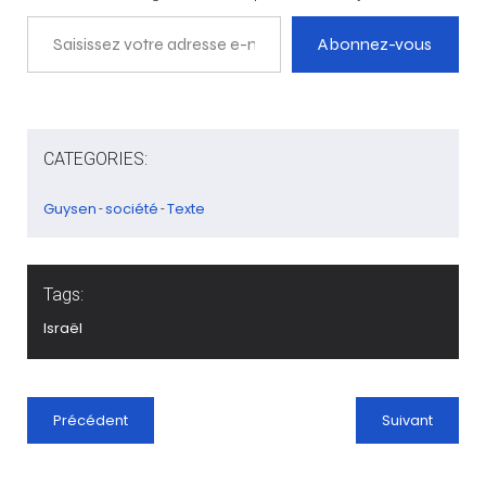
Saisissez votre adresse e-mail…
Abonnez-vous
CATEGORIES:
Guysen
société
Texte
-
-
Tags:
Israël
Précédent
Suivant