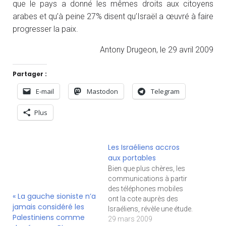
que le pays a donné les mêmes droits aux citoyens
arabes et qu’à peine 27% disent qu’Israël a œuvré à faire
progresser la paix.
Antony Drugeon, le 29 avril 2009
Partager :
E-mail
Mastodon
Telegram
Plus
Les Israéliens accros
aux portables
Bien que plus chères, les
communications à partir
des téléphones mobiles
« La gauche sioniste n’a
ont la cote auprès des
jamais considéré les
Israéliens, révèle une étude.
Palestiniens comme
La rationalité économique
29 mars 2009