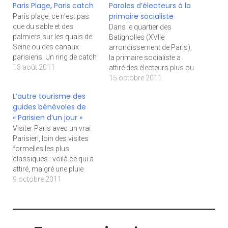
Paris Plage, Paris catch
Paroles d’électeurs à la
primaire socialiste
Paris plage, ce n’est pas
que du sable et des
Dans le quartier des
palmiers sur les quais de
Batignolles (XVIIe
Seine ou des canaux
arrondissement de Paris),
parisiens. Un ring de catch
la primaire socialiste a
s’est aussi installé près du
13 août 2011
attiré des électeurs plus ou
canal Saint-Martin.
moins proches du PS.
15 octobre 2011
L’occasion pour des
Diaporama initialement
L’autre tourisme des
catcheurs pros de
publié sur le site
guides bénévoles de
sensibiliser les enfants aux
Parigots.info
« Parisien d’un jour »
risques d’un sport qui
devient de plus en
Visiter Paris avec un vrai
populaire…
Parisien, loin des visites
formelles les plus
classiques : voilà ce qui a
attiré, malgré une pluie
battante, un groupe
9 octobre 2011
d'Allemands et de
Norvégiens dans les rues
de Vaugirard. Le tout dans
la bonne humeur et