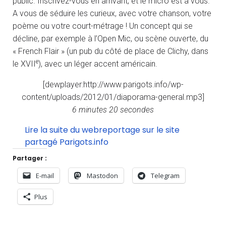
public. Inscrivez-vous en arrivant, et le micro est à vous.
A vous de séduire les curieux, avec votre chanson, votre
poème ou votre court-métrage ! Un concept qui se
décline, par exemple à l’Open Mic, ou scène ouverte, du
« French Flair » (un pub du côté de place de Clichy, dans
e
le XVII
), avec un léger accent américain.
[dewplayer:http://www.parigots.info/wp-
content/uploads/2012/01/diaporama-general.mp3]
6 minutes 20 secondes
Lire la suite du webreportage sur le site
partagé Parigots.info
Partager :
E-mail
Mastodon
Telegram
Plus