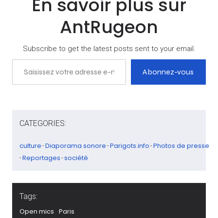
En savoir plus sur
gratuitement. Immersion
dans un tourisme qui se
AntRugeon
veut non…
Subscribe to get the latest posts sent to your email.
Saisissez votre adresse e-mail…
Abonnez-vous
CATEGORIES:
culture
Diaporama sonore
Parigots.info
Photos de presse
-
-
-
Reportages
société
-
-
Tags:
Open mics
Paris