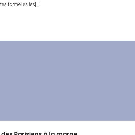
ites formelles les[…]
 des Parisiens à la marge