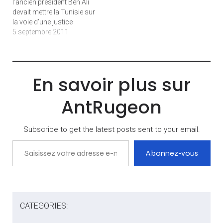
l’ancien président Ben Ali
devait mettre la Tunisie sur
la voie d’une justice
transitionnelle
5 septembre 2011
indispensable après 23
ans de corruption et de
népotisme. Mais entre les
équilibres économiques et
En savoir plus sur
les attentes politiques, le
tournant pris par le
AntRugeon
processus cultive
l’amertume, voire les…
Subscribe to get the latest posts sent to your email.
Saisissez votre adresse e-mail…
Abonnez-vous
CATEGORIES: