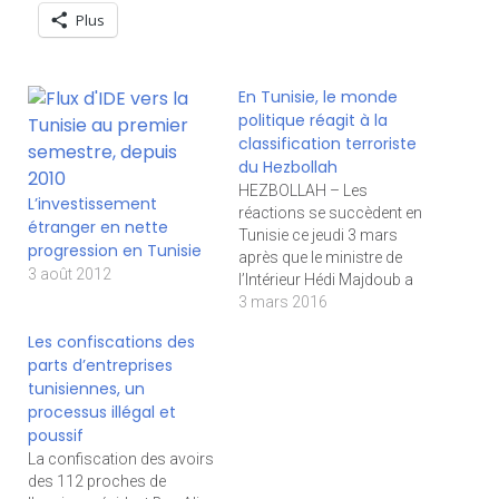
Plus
En Tunisie, le monde
politique réagit à la
classification terroriste
du Hezbollah
HEZBOLLAH – Les
L’investissement
réactions se succèdent en
étranger en nette
Tunisie ce jeudi 3 mars
progression en Tunisie
après que le ministre de
3 août 2012
l’Intérieur Hédi Majdoub a
consenti la veille et sans
3 mars 2016
exprimer de réserve à la
Les confiscations des
classification du
parts d’entreprises
Hezbollah parmi les
tunisiennes, un
organisations terroristes,
processus illégal et
à l’occasion du 33e
poussif
conseil des ministres de
l’Intérieur arabes, qui
La confiscation des avoirs
s’est…
des 112 proches de