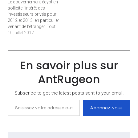
Le gouvernement égyptien
travaux pour l’Égypte » que
sollicite l’intérêt des
la Banque mondiale…
investisseurs privés pour
2012 et 2013, en particulier
venant de l’étranger. Tout
en investissant
10 juillet 2012
directement, notamment
dans ses infrastructures.
Fort du soutien des
bailleurs de fonds
En savoir plus sur
internationaux, le
gouvernement égyptien se
AntRugeon
tourne désormais vers les
investisseurs privés pour
relancer une économie
Subscribe to get the latest posts sent to your email.
atone depuis la…
Saisissez votre adresse e-mail…
Abonnez-vous