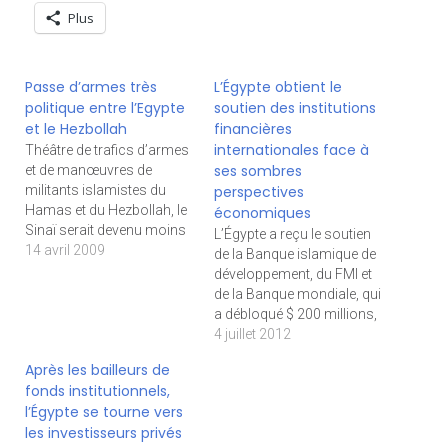
Plus
Passe d’armes très
L’Égypte obtient le
politique entre l’Egypte
soutien des institutions
et le Hezbollah
financières
internationales face à
Théâtre de trafics d’armes
ses sombres
et de manœuvres de
militants islamistes du
perspectives
Hamas et du Hezbollah, le
économiques
Sinaï serait devenu moins
L’Égypte a reçu le soutien
accueillant pour les
14 avril 2009
de la Banque islamique de
activités de la « résistance
développement, du FMI et
pro-palestinienne ».
de la Banque mondiale, qui
L’arrestation de 49
a débloqué $ 200 millions,
militants du Hezbollah
et alors que les
4 juillet 2012
libanais, membre du
perspectives
Après les bailleurs de
gouvernement d’union
économiques du pays
fonds institutionnels,
nationale libanais, vient de
sont pour le moins
semer un sérieux coup de
l’Égypte se tourne vers
mitigées. C’est un « Projet
froid dans…
les investisseurs privés
d’urgence de grands