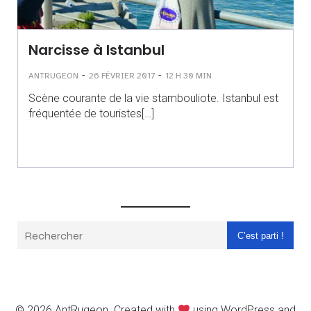
Narcisse à Istanbul
-
-
ANTRUGEON
26 FÉVRIER 2017
12 H 30 MIN
Scène courante de la vie stambouliote. Istanbul est
fréquentée de touristes[…]
C’est parti !
© 2026 AntRugeon. Created with
using WordPress and