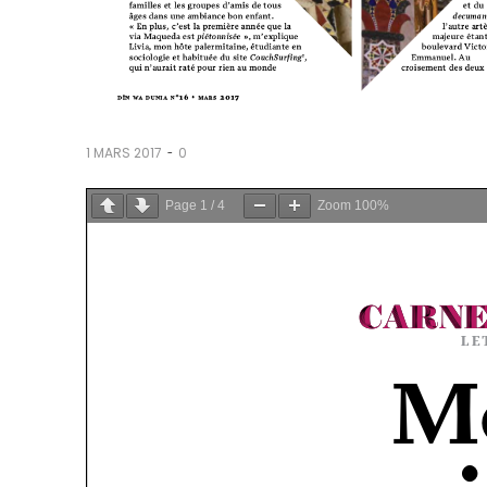
-
1 MARS 2017
0
Page
1
/
4
Zoom
100%