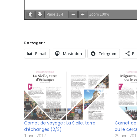
Page
1
/
4
Zoom
100%
Partager :
E-mail
Mastodon
Telegram
Pl
Carnet de voyage : La Sicile, terre
Carnet de 
d’échanges (2/3)
ou le cerc
1 avril 2017
29 avril 20