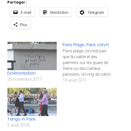
Partager :
E-mail
Mastodon
Telegram
Plus
Paris Plage, Paris catch
Paris plage, ce n’est pas
que du sable et des
palmiers sur les quais de
Seine ou des canaux
Extériorisation
parisiens. Un ring de catch
26 novembre 2017
s’est aussi installé près du
13 août 2011
canal Saint-Martin.
L’occasion pour des
catcheurs pros de
sensibiliser les enfants aux
risques d’un sport qui
devient de plus en
Tango in Paris
populaire…
5 août 2018