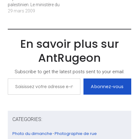
palestinien. Le ministère du
Tourisme israélien vient de
29 mars 2009
mettre en ligne à partir de
son site Internet un portail
multimédia pour
promouvoir la destination
En savoir plus sur
Israël. La page
www.goisrael.com/vt/
AntRugeon
propose, en anglais, de
visiter Israël à l’aide…
Subscribe to get the latest posts sent to your email.
Saisissez votre adresse e-mail…
Abonnez-vous
CATEGORIES:
Photo du dimanche
Photographie de rue
-