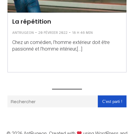
La répétition
-
-
ANTRUGEON
20 FÉVRIER 2022
18 H 46 MIN
Chez un comédien, l’homme extérieur doit être
passionné et l’homme intérieur,[…]
C’est parti !
© 2026 AntRugeon. Created with
using WordPress and