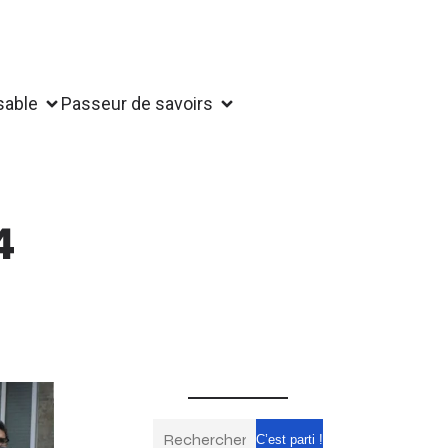
sable
Passeur de savoirs
4
C’est parti !