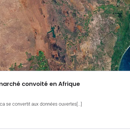
marché convoité en Afrique
frica se convertit aux données ouvertes[…]