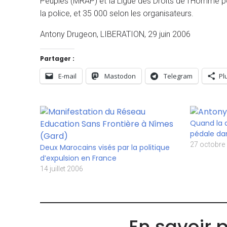
Peuples (MRAP) et la Ligue des Droits de l’Homme po
la police, et 35 000 selon les organisateurs.
Antony Drugeon, LIBERATION, 29 juin 2006
Partager :
E-mail
Mastodon
Telegram
Pl
Quand la 
pédale da
27 octobre
Deux Marocains visés par la politique
d’expulsion en France
14 juillet 2006
En savoir 