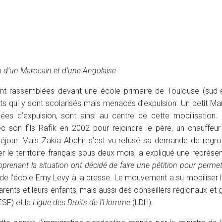
on d’un Marocain et d’une Angolaise
ont rassemblées devant une école primaire de Toulouse (sud-
ts qui y sont scolarisés mais menacés d’expulsion. Un petit Ma
es d’expulsion, sont ainsi au centre de cette mobilisation.
 son fils Rafik en 2002 pour rejoindre le père, un chauffeur
 séjour. Mais Zakia Abchir s’est vu refusé sa demande de reg
tter le territoire français sous deux mois, a expliqué une représe
pprenant la situation ont décidé de faire une pétition pour permet
e de l’école Emy Levy à la presse. Le mouvement a su mobiliser l
ents et leurs enfants, mais aussi des conseillers régionaux et 
SF) et la
Ligue des Droits de l’Homme
(LDH).