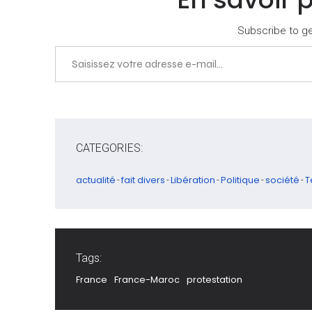
Subscribe to get
Saisissez votre adresse e-mail…
CATEGORIES:
actualité
fait divers
Libération
Politique
société
T
-
-
-
-
-
Tags:
France
France-Maroc
protestation