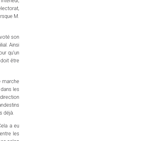
ntérieur,
lectorat,
orsque M.
 voté son
ial. Ainsi
our qu’un
doit être
re marche
s dans les
direction
andestins
s déjà.
Cela a eu
entre les