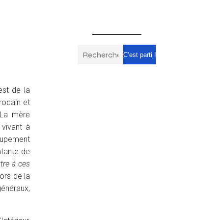
C’est parti !
est de la
rocain et
 La mère
 vivant à
roupement
ntante de
tre à ces
ors de la
généraux,