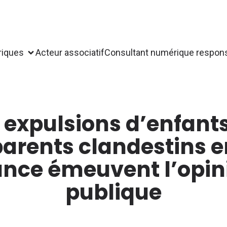
riques
Acteur associatif
Consultant numérique respon
 expulsions d’enfant
parents clandestins e
ance émeuvent l’opin
publique