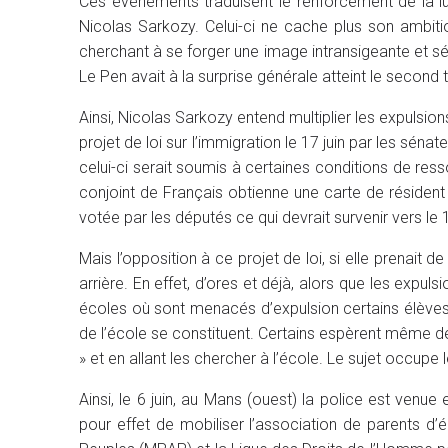
Ces évènements traduisent le renforcement de la lutt
Nicolas Sarkozy. Celui-ci ne cache plus son ambiti
cherchant à se forger une image intransigeante et sé
Le Pen avait à la surprise générale atteint le second t
Ainsi, Nicolas Sarkozy entend multiplier les expulsio
projet de loi sur l’immigration le 17 juin par les séna
celui-ci serait soumis à certaines conditions de res
conjoint de Français obtienne une carte de résident 
votée par les députés ce qui devrait survenir vers le 1e
Mais l’opposition à ce projet de loi, si elle prenait 
arrière. En effet, d’ores et déjà, alors que les expul
écoles où sont menacés d’expulsion certains élèves,
de l’école se constituent. Certains espèrent même déj
» et en allant les chercher à l’école. Le sujet occup
Ainsi, le 6 juin, au Mans (ouest) la police est venu
pour effet de mobiliser l’association de parents d