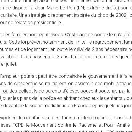
e contre l’immigration clandestine menée par le ministre de l’I
on de disputer à Jean-Marie Le Pen (FN, extrême-droite) son é
curitaire. Une stratégie directement inspirée du choc de 2002, l
our de l’élection présidentielle.
ns des familles non régularisées. C’est dans ce contexte qu’a été
teurs. Cette loi prévoit notamment de limiter le regroupement famil
sources et de logement ; en outre le délai de 2 ans nécessaire p
valable 10 ans passerait à 3 ans. La loi pour rentrer en vigueur 
r juillet.
de l’ampleur, pourrait peut-être contraindre le gouvernement à fai
sions de clandestins se multiplient, on assiste à des mobilisation
 où des collectifs de parents d’élèves souvent soutenus par la 
ouer les plans de la police en abritant chez eux les enfants « cl
e le devant de la scène médiatique en France depuis quelques jour
e expulser deux enfants kurdes Turcs en interrompant la classe. 
’élèves FCPE, le Mouvement contre le Racisme et Pour l’Amitié 