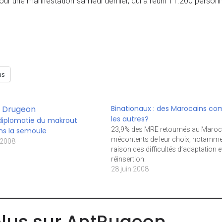
ur une manifestation samedi dernier, qui a réuni 11.200 person
us
Binationaux : des Marocains c
les autres?
diplomatie du makrout
23,9% des MRE retournés au Maroc
ns la semoule
mécontents de leur choix, notamme
 2008
raison des difficultés d’adaptation e
réinsertion.
28 juin 2008
plus sur AntRugeon