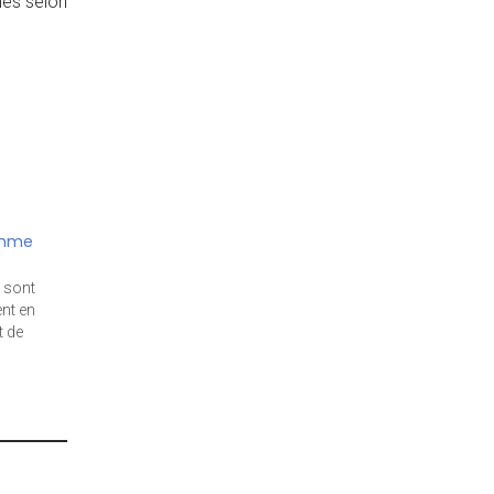
nes selon
omme
 sont
nt en
t de