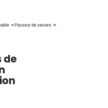
sable
Passeur de savoirs
s de
n
ion