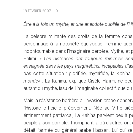
-
18 FÉVRIER 2007
0
Être à la fois un mythe, et une anecdote oubliée de l’His
La célèbre militante des droits de la femme consa
personnage à la notoriété équivoque. Femme guerriè
incontournable dans l’imaginaire berbère. Mythe, et pa
Halimi. «
Les historiens ont toujours minimisé so
enseignée dans les pays maghrébins, incapables d’a
pas cette situation : glorifiée, mythifiée, la Kahi
monde
« . La Kahina, explique Gisèle Halimi, ne p
autant du mythe, issu de l’imaginaire collectif, que du d
Mais la résistance berbère à l’invasion arabe conserv
l’Histoire officielle précisément. Née au VIIIe si
éminemment patriarcal, La Kahina parvient peu à pe
peuple à son comble. Triomphant là où d’autres ont é
défait l’armée du général arabe Hassan. Lui qui se 