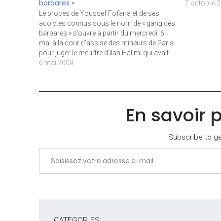
barbares »
7 octobre 
Le procès de Youssef Fofana et de ses
acolytes connus sous le nom de « gang des
barbares » s’ouvre à partir du mercredi 6
mai à la cour d’assise des mineurs de Paris
pour juger le meurtre d’Ilan Halimi qui avait
suscité une vive émotion parmi la
6 mai 2009
communauté juive…
En savoir 
Subscribe to get
Saisissez votre adresse e-mail…
CATEGORIES: