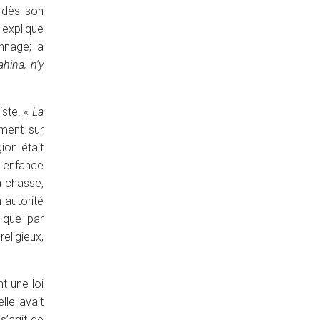
i dès son
 explique
nnage; la
ahina, n’y
iste. «
La
mment sur
gion était
n enfance
a chasse,
n autorité
é que par
eligieux,
t une loi
lle avait
s’agit de