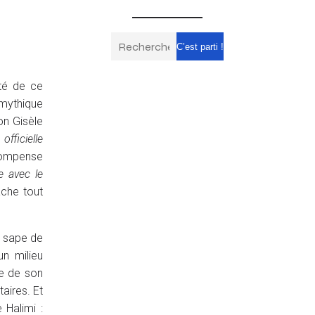
C’est parti !
ïté de ce
 mythique
on Gisèle
 officielle
 compense
e avec le
ache tout
e sape de
un milieu
ce de son
aires. Et
 Halimi :