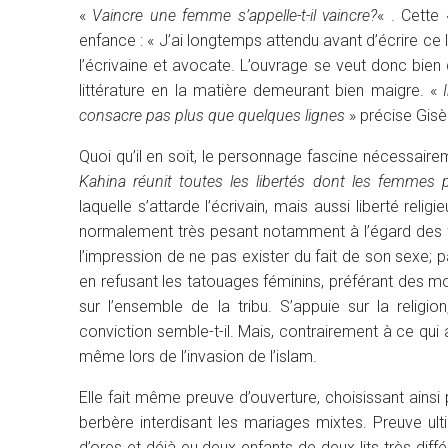
«
Vaincre une femme s’appelle-t-il vaincre?
« . Cette
enfance : « J’ai longtemps attendu avant d’écrire ce 
l’écrivaine et avocate. L’ouvrage se veut donc bien
littérature en la matière demeurant bien maigre. «
consacre pas plus que quelques lignes
» précise Gisèl
Quoi qu’il en soit, le personnage fascine nécessairem
Kahina réunit toutes les libertés dont les femmes 
laquelle s’attarde l’écrivain, mais aussi liberté relig
normalement très pesant notamment à l’égard des fe
l’impression de ne pas exister du fait de son sexe; 
en refusant les tatouages féminins, préférant des motif
sur l’ensemble de la tribu. S’appuie sur la religi
conviction semble-t-il. Mais, contrairement à ce qui a
même lors de l’invasion de l’islam.
Elle fait même preuve d’ouverture, choisissant ainsi 
berbère interdisant les mariages mixtes. Preuve ul
d’ores et déjà eu deux enfants de deux lits très diff