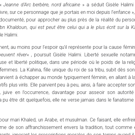
 «
Jeanne d’Arc berbère, nord africaine
» a séduit Gisèle Halim
livre, sur ce personnage que je portais en moi depuis l’enfance »,
 documenté, pour approcher au plus près de la réalité du perso
Ibn Khaldoun, qui est peut être celui qui a le plus écrit sur la K
e Halimi.
ent, au moins pour l’espoir qu’il représente pour la cause fémin
peuvent rêver
« , poursuit Gisèle Halimi. Liberté sexuelle nota
ieuse et liberté politique, dans une période où le poids de la reli
mmes. La Kahina, fille unique du roi de sa tribu, subit dès so
parvient à échapper au monde typiquement féminin, en allant à l
s plus virils. Elle parvient peu à peu, ainsi, à faire accepter so
on, juive en l’occurrence, davantage pour asseoir son autorit
 pu être dit quelquefois, elle ne verse jamais dans le fanatisme r
pour mari Khaled, un Arabe, et musulman. Ce faisant, elle enfrein
time de son affranchissement envers la tradition, tout comme e
érents, ignorant les prescriptions morales de son temps quand il 