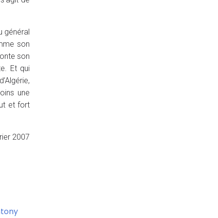
u général
comme son
ronte son
e. Et qui
’Algérie,
moins une
t et fort
rier 2007