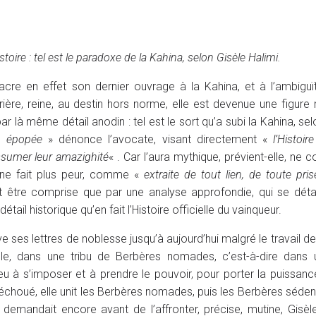
toire : tel est le paradoxe de la Kahina, selon Gisèle Halimi.
cre en effet son dernier ouvrage à la Kahina, et à l’ambigu
re, reine, au destin hors norme, elle est devenue une figure
r là même détail anodin : tel est le sort qu’a subi la Kahina, sel
n épopée
» dénonce l’avocate, visant directement «
l’Histoire
ssumer leur amazighité
« . Car l’aura mythique, prévient-elle, ne
na ne fait plus peur, comme «
extraite de tout lien, de toute pris
eut être comprise que par une analyse approfondie, qui se dét
étail historique qu’en fait l’Histoire officielle du vainqueur.
e ses lettres de noblesse jusqu’à aujourd’hui malgré le travail d
ècle, dans une tribu de Berbères nomades, c’est-à-dire dans 
u à s’imposer et à prendre le pouvoir, pour porter la puissan
choué, elle unit les Berbères nomades, puis les Berbères sédent
demandait encore avant de l’affronter, précise, mutine, Gisèle