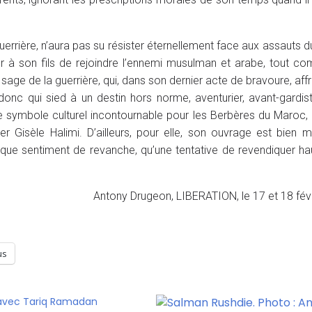
uerrière, n’aura pas su résister éternellement face aux assauts d
rter à son fils de rejoindre l’ennemi musulman et arabe, tout 
 sage de la guerrière, qui, dans son dernier acte de bravoure, aff
donc qui sied à un destin hors norme, aventurier, avant-gardist
 symbole culturel incontournable pour les Berbères du Maroc, d
er Gisèle Halimi. D’ailleurs, pour elle, son ouvrage est bien 
nque sentiment de revanche, qu’une tentative de revendiquer hau
Antony Drugeon, LIBERATION, le 17 et 18 fév
us
 avec Tariq Ramadan