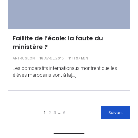
Faillite de l’école: la faute du
ministère ?
-
-
ANTRUGEON
10 AVRIL 2015
11 H 07 MIN
Les comparatifs internationaux montrent que les
élèves marocains sont à la[…]
1
2
3
…
6
Suivant