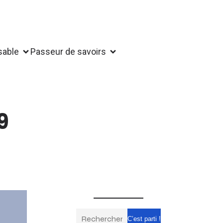
sable
Passeur de savoirs
9
C’est parti !