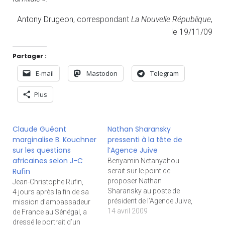
Antony Drugeon, correspondant
La Nouvelle République
,
le 19/11/09
Partager :
E-mail
Mastodon
Telegram
Plus
Claude Guéant
Nathan Sharansky
marginalise B. Kouchner
pressenti à la tête de
sur les questions
l’Agence Juive
africaines selon J-C
Benyamin Netanyahou
Rufin
serait sur le point de
proposer Nathan
Jean-Christophe Rufin,
Sharansky au poste de
4 jours après la fin de sa
président de l’Agence Juive,
mission d’ambassadeur
selon des sources
14 avril 2009
de France au Sénégal, a
proches des deux
dressé le portrait d’un