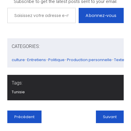
Subscribe to get the latest posts sent to your email.
Saisissez votre adresse e-mail…
Abonnez-vous
CATEGORIES:
culture
Entretiens
Politique
Production personnelle
Texte
-
-
-
-
Tags:
Tunisie
Précédent
Suivant