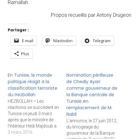
Ramallah.
Propos recueillis par Antony Drugeon
Partager :
E-mail
Mastodon
Telegram
Plus
En Tunisie, le monde
Nomination périlleuse
politique réagit à la
de Chedly Ayari
classification terroriste
comme gouverneur de
du Hezbollah
la Banque centrale de
Tunisie en
HEZBOLLAH – Les
remplacement de M.
réactions se succèdent en
Tunisie ce jeudi 3 mars
Nabli
après que le ministre de
L’annonce, le 27 juin 2012,
l’Intérieur Hédi Majdoub a
du limogeage du
consenti la veille et sans
3 mars 2016
gouverneur de la Banque
exprimer de réserve à la