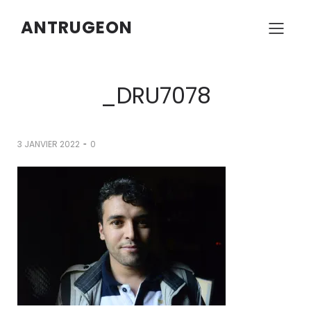
ANTRUGEON
_DRU7078
-
3 JANVIER 2022
0