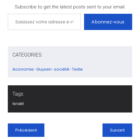
Subscribe to get the latest posts sent to your email.
Saisissez votre adresse e-mail…
Abonnez-vous
CATEGORIES:
économie
Guysen
société
Texte
-
-
-
Tags:
Israël
Précédent
Suivant