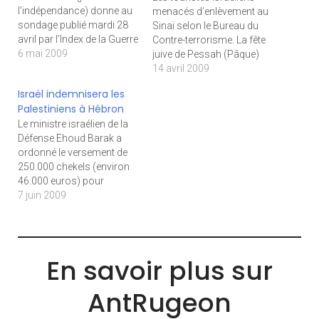
l’indépendance) donne au
menacés d’enlèvement au
sondage publié mardi 28
Sinaï selon le Bureau du
avril par l’Index de la Guerre
Contre-terrorisme. La fête
et de la Paix une
6 mai 2009
juive de Pessah (Pâque)
résonance toute
met les forces de sécurité
14 avril 2009
particulière. L’étude prend
israéliennes en alerte, du
Israël indemnisera les
le pouls du rapport des
mercredi 8 au mercredi 15
Palestiniens à Hébron
Israéliens à leur Etat. Pour
avril, en raison d’un risque
Le ministre israélien de la
ses 61 ans, l’Etat d’Israël
d’actes terroristes « plus
Défense Ehoud Barak a
suscite la fierté et la…
élevé », selon les cadres de
ordonné le versement de
la police. Le niveau…
250.000 chekels (environ
46.000 euros) pour
indemniser les
7 juin 2009
Palestiniens dont les biens
ont été endommagés en
décembre dernier lors des
manifestations autour de
En savoir plus sur
la « maison de la discorde
». L’évacuation de cette
AntRugeon
maison résultait d’une
décision…