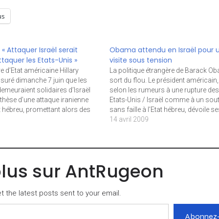
us
: « Attaquer Israël serait
Obama attendu en Israël pour 
aquer les Etats-Unis »
visite sous tension
e d’Etat américaine Hillary
La politique étrangère de Barack O
ssuré dimanche 7 juin que les
sort du flou. Le président américain
demeuraient solidaires d’Israël
selon les rumeurs à une rupture des
thèse d’une attaque iranienne
Etats-Unis / Israël comme à un sout
at hébreu, promettant alors des
sans faille à l’Etat hébreu, dévoile se
ricaines. « Il n’y a peut-être pas
premières options. Celui qui a fait de
14 avril 2009
ussi formelle qu’avec l’Otan,
résolution du conflit israélo-palestin
se qu’il ne fait aucun doute pour
priorité de…
plus sur AntRugeon
 the latest posts sent to your email.
Abonnez