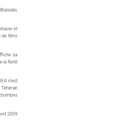
Baradei,
menacer et
 de films
ffiche sa
la fierté
IEA n’est
. Téhéran
ux bombes
vril 2009