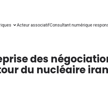
riques
Acteur associatif
Consultant numérique respon
eprise des négociatio
our du nucléaire ira