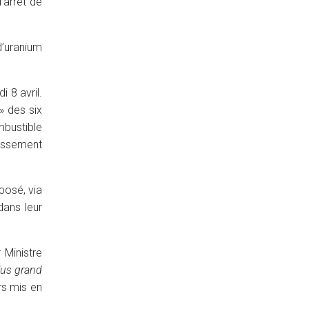
’arrêt de
d’uranium
 8 avril.
» des six
mbustible
hissement
posé, via
dans leur
 Ministre
lus grand
rs mis en