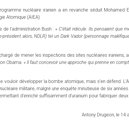
rogramme nucléaire iranien a en revanche séduit Mohamed El
rgie Atomique (AIEA).
e de l’administration Bush : «
C’était ridicule. Ils pensaient que 
ice-président alors, NDLR) tel un Dark Vador (personnage maléfique
chargé de mener les inspections des sites nucléaires iraniens, a
ation Obama. «
Il faut concevoir une approche qui prenne en compte 
de vouloir développer la bombe atomique, mais s’en défend. L’A
ucléaire militaire, malgré une enquête minutieuse de six années
 permettant d’enrichir suffisamment d’uranium pour fabriquer de
Antony Drugeon, le 14 a