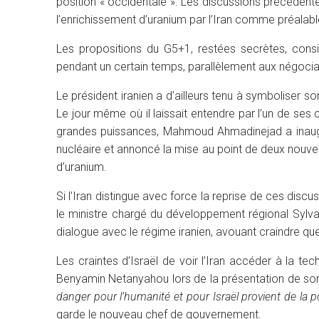
position « occidentale ». Les discussions précéden
l’enrichissement d’uranium par l’Iran comme préalabl
Les propositions du G5+1, restées secrètes, consis
pendant un certain temps, parallèlement aux négociat
Le président iranien a d’ailleurs tenu à symboliser s
Le jour même où il laissait entendre par l’un de ses c
grandes puissances, Mahmoud Ahmadinejad a inaugur
nucléaire et annoncé la mise au point de deux nouve
d’uranium.
Si l’Iran distingue avec force la reprise de ces discu
le ministre chargé du développement régional Sylva
dialogue avec le régime iranien, avouant craindre qu
Les craintes d’Israël de voir l’Iran accéder à la te
Benyamin Netanyahou lors de la présentation de son
danger pour l’humanité et pour Israël provient de la p
garde le nouveau chef de gouvernement.