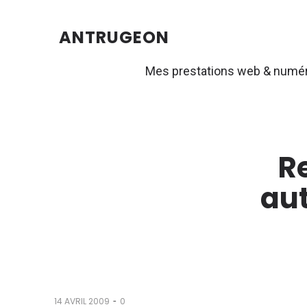
ANTRUGEON
Mes prestations web & numé
R
aut
-
14 AVRIL 2009
0