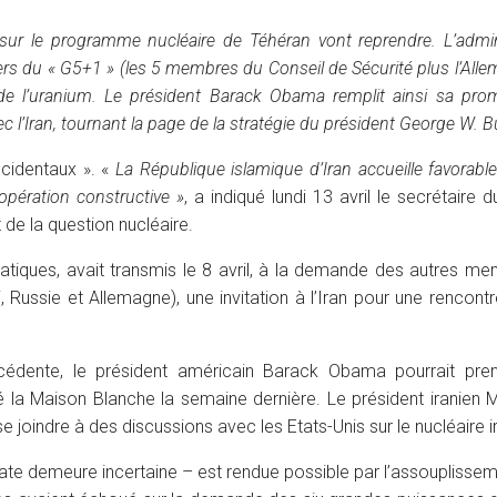
 sur le programme nucléaire de Téhéran vont reprendre. L’admin
lers du « G5+1 » (les 5 membres du Conseil de Sécurité plus l’Alle
 de l’uranium. Le président Barack Obama remplit ainsi sa pr
 l’Iran, tournant la page de la stratégie du président George W. B
ccidentaux ». «
La République islamique d’Iran accueille favorabl
pération constructive »
, a indiqué lundi 13 avril le secrétaire 
de la question nucléaire.
matiques, avait transmis le 8 avril, à la demande des autres m
Russie et Allemagne), une invitation à l’Iran pour une rencontr
écédente, le président américain Barack Obama pourrait pren
ué la Maison Blanche la semaine dernière. Le président iranie
 joindre à des discussions avec les Etats-Unis sur le nucléaire i
ate demeure incertaine – est rendue possible par l’assouplissem