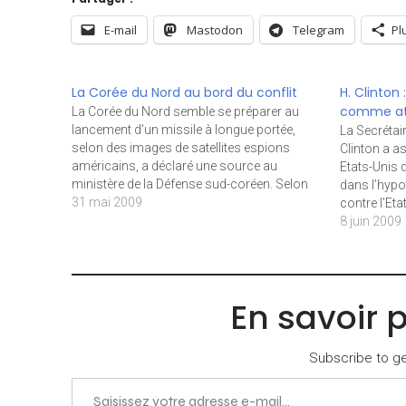
E-mail
Mastodon
Telegram
Pl
La Corée du Nord au bord du conflit
H. Clinton 
comme att
La Corée du Nord semble se préparer au
lancement d’un missile à longue portée,
La Secrétair
selon des images de satellites espions
Clinton a a
américains, a déclaré une source au
Etats-Unis 
ministère de la Défense sud-coréen. Selon
dans l’hypo
ces images, les préparatifs seraient
31 mai 2009
contre l’Et
terminés d’ici deux semaines, et permettrait
ripostes amé
8 juin 2009
l’envoi d’un missile à 6.700 kilomètres,
d’alliance a
menaçant…
mais je pen
chacun…
En savoir 
Subscribe to get
Saisissez votre adresse e-mail…