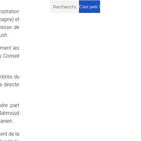
C’est parti !
istration
magne) et
omesse de
ush.
ement les
du Conseil
embres du
e directe
dre part
n Mahmoud
ranien.
ent de la