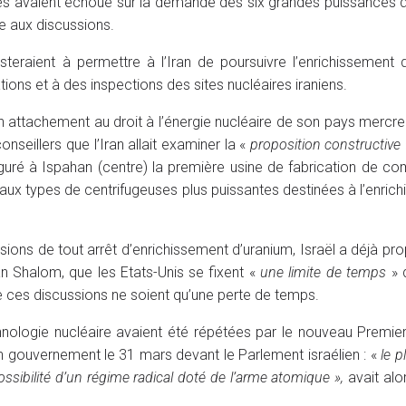
tes avaient échoué sur la demande des six grandes puissances d
e aux discussions.
teraient à permettre à l’Iran de poursuivre l’enrichissement 
ions et à des inspections des sites nucléaires iraniens.
on attachement au droit à l’énergie nucléaire de son pays mercredi
onseillers que l’Iran allait examiner la «
proposition constructive
é à Ispahan (centre) la première usine de fabrication de co
aux types de centrifugeuses plus puissantes destinées à l’enric
ssions de tout arrêt d’enrichissement d’uranium, Israël a déjà pro
n Shalom, que les Etats-Unis se fixent «
une limite de temps
» 
e ces discussions ne soient qu’une perte de temps.
chnologie nucléaire avaient été répétées par le nouveau Premier
 gouvernement le 31 mars devant le Parlement israélien : «
le p
ossibilité d’un régime radical doté de l’arme atomique »,
avait alo