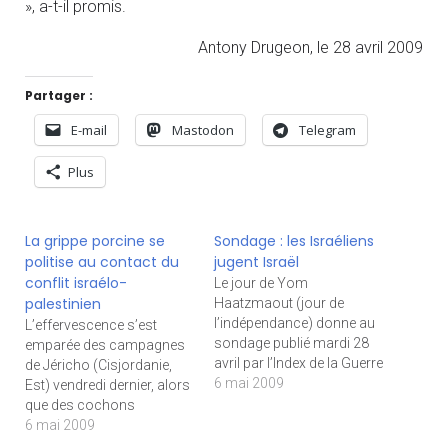
», a-t-il promis.
Antony Drugeon, le 28 avril 2009
Partager :
E-mail
Mastodon
Telegram
Plus
La grippe porcine se
Sondage : les Israéliens
politise au contact du
jugent Israël
conflit israélo-
Le jour de Yom
palestinien
Haatzmaout (jour de
l’indépendance) donne au
L’effervescence s’est
sondage publié mardi 28
emparée des campagnes
avril par l’Index de la Guerre
de Jéricho (Cisjordanie,
et de la Paix une
6 mai 2009
Est) vendredi dernier, alors
résonance toute
que des cochons
particulière. L’étude prend
sauvages ont été aperçus
6 mai 2009
le pouls du rapport des
par les habitants, suscitant