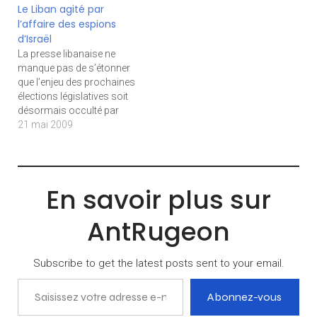
Le Liban agité par
Israéliens à leur Etat. Pour
la peur d’une contagion de
l’affaire des espions
ses 61 ans, l’Etat d’Israël
la grippe porcine et des
d’Israël
suscite la fierté et la…
accusations de
La presse libanaise ne
contamination lancées à
manque pas de s’étonner
l’égard des « Juifs ». Dans
que l’enjeu des prochaines
le climat de crainte et de
élections législatives soit
méconnaissance qui…
désormais occulté par
« l’affaire des espions ».
21 mai 2009
L'annonce ce dimanche de
l’évasion de deux espions
présumés vers Israël vient
en effet s’ajouter à celle de
En savoir plus sur
deux autres suspects
ayant traversé la frontière
AntRugeon
la semaine dernière. Le…
Subscribe to get the latest posts sent to your email.
Saisissez votre adresse e-mail…
Abonnez-vous