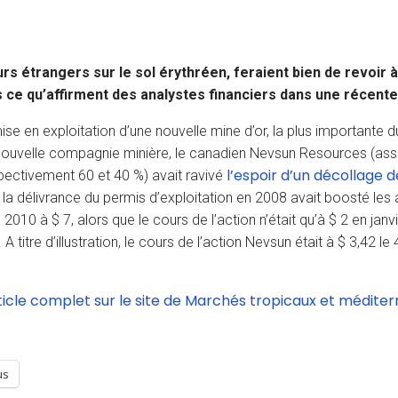
s étrangers sur le sol érythréen, feraient bien de revoir à
as ce qu’affirment des analystes financiers dans une récente
e en exploitation d’une nouvelle mine d’or, la plus importante d
ne nouvelle compagnie minière, le canadien Nevsun Resources (as
l’espoir d’un décollage d
ectivement 60 et 40 %) avait ravivé
 la délivrance du permis d’exploitation en 2008 avait boosté les 
010 à $ 7, alors que le cours de l’action n’était qu’à $ 2 en janv
 titre d’illustration, le cours de l’action Nevsun était à $ 3,42 le 4
ticle complet sur le site de Marchés tropicaux et médite
us