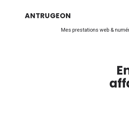
ANTRUGEON
Mes prestations web & numé
En
aff