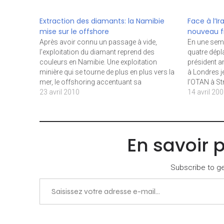
Extraction des diamants: la Namibie
Face à l’I
mise sur le offshore
nouveau f
Après avoir connu un passage à vide,
En une sem
l’exploitation du diamant reprend des
quatre dépl
couleurs en Namibie. Une exploitation
président a
minière qui se tourne de plus en plus vers la
à Londres j
mer, le offshoring accentuant sa
l’OTAN à St
prééminence dans l’exploitation du précieux
23 avril 2010
avant de s
14 avril 20
minerai. Le offshore creuse l’écart avec
Union Europ
le onshore en matière d’extraction de
Prague. Lo
diamants, en Namibie. Déjà…
En savoir 
Subscribe to get
Saisissez votre adresse e-mail…