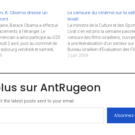
ran, B. Obama dresse un
La censure du cinéma sur la sel
ront
Israël
aine, Barack Obama a effectué
La ministre de la Culture et des Spo
acements à l’étranger. Le
Livat s’en est pris la semaine passée
méricain a ainsi participé au G20
censure des films israéliens, ouvrant
eudi 2 avril, puis au sommet de
à une libéralisation d’un secteur sur 
rasbourg vendredi et samedi,
Bureau israélien d’Evaluation des Fi
e rendre ce dimanche au sommet
09
rattaché à son ministère, a encore u
2 juin 2009
éenne (UE) – Etats-Unis à
de regard. Une ouverture…
in…
plus sur AntRugeon
 the latest posts sent to your email.
Abonnez