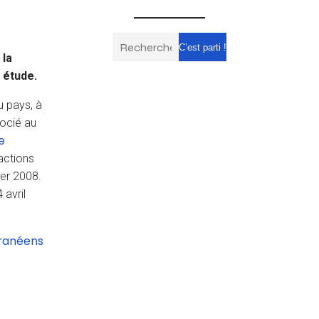
C’est parti !
 la
 étude.
u pays, à
socié au
e
actions
ier 2008.
 avril
rranéens