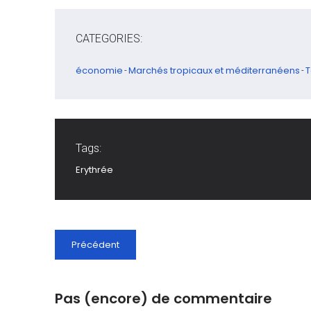
CATEGORIES:
économie
Marchés tropicaux et méditerranéens
T
-
-
Tags:
Erythrée
Précédent
Pas (encore) de commentaire