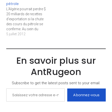
pétrole
DH 161,8 millions en 2012.
Le nombre…
L’Algérie pourrait perdre $
20 milliards de recettes
d’exportation si la chute
des cours du pétrole se
confirme. Au sein du
gouvernement, la capacité
5 juillet 2012
de l’État à maintenir ses
investissements fait débat.
La baisse des cours du
pétrole commence à
En savoir plus sur
alerter les autorités
algériennes. Il est vrai que
AntRugeon
l’or noir…
Subscribe to get the latest posts sent to your email.
Saisissez votre adresse e-mail…
Abonnez-vous