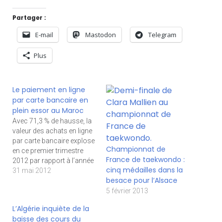
Partager :
E-mail
Mastodon
Telegram
Plus
Le paiement en ligne
par carte bancaire en
plein essor au Maroc
Avec 71,3 % de hausse, la
valeur des achats en ligne
par carte bancaire explose
Championnat de
en ce premier trimestre
France de taekwondo :
2012 par rapport à l’année
cinq médailles dans la
dernière. Les montants
31 mai 2012
besace pour l’Alsace
dépensés sur les trois
premiers mois de l’année
5 février 2013
n’étaient que de
L’Algérie inquiète de la
94,5 millions de dirhams
baisse des cours du
(DH) en 2011, contre