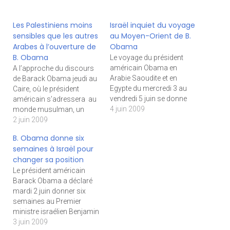
Les Palestiniens moins
Israël inquiet du voyage
sensibles que les autres
au Moyen-Orient de B.
Arabes à l’ouverture de
Obama
B. Obama
Le voyage du président
américain Obama en
A l’approche du discours
Arabie Saoudite et en
de Barack Obama jeudi au
Egypte du mercredi 3 au
Caire, où le président
vendredi 5 juin se donne
américain s’adressera au
clairement pour objectif de
4 juin 2009
monde musulman, un
relancer la dialogue entre
sondage pourrait
2 juin 2009
l’Amérique et le monde
conforter le président
B. Obama donne six
musulman. Une tâche
américain dans sa
semaines à Israël pour
ardue après la présidence
stratégie de main tendue à
changer sa position
Bush fils qui se heurte aux
une région que son
Le président américain
inquiétudes israéliennes,
prédécesseur avait pour le
Barack Obama a déclaré
l’Etat hébreu craignant…
moins irrité. Selon un
mardi 2 juin donner six
sondage de l’institut
semaines au Premier
américain Gallup, la…
ministre israélien Benjamin
Netanyahou pour définir
3 juin 2009