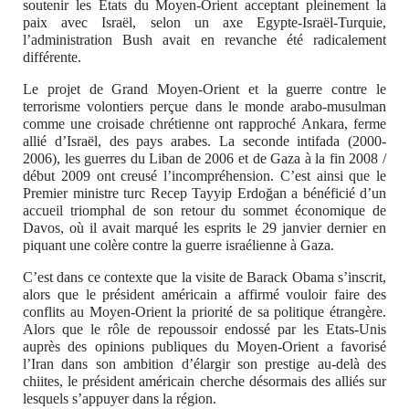
soutenir les Etats du Moyen-Orient acceptant pleinement la
paix avec Israël, selon un axe Egypte-Israël-Turquie,
l’administration Bush avait en revanche été radicalement
différente.
Le projet de Grand Moyen-Orient et la guerre contre le
terrorisme volontiers perçue dans le monde arabo-musulman
comme une croisade chrétienne ont rapproché Ankara, ferme
allié d’Israël, des pays arabes. La seconde intifada (2000-
2006), les guerres du Liban de 2006 et de Gaza à la fin 2008 /
début 2009 ont creusé l’incompréhension. C’est ainsi que le
Premier ministre turc Recep Tayyip Erdoğan a bénéficié d’un
accueil triomphal de son retour du sommet économique de
Davos, où il avait marqué les esprits le 29 janvier dernier en
piquant une colère contre la guerre israélienne à Gaza.
C’est dans ce contexte que la visite de Barack Obama s’inscrit,
alors que le président américain a affirmé vouloir faire des
conflits au Moyen-Orient la priorité de sa politique étrangère.
Alors que le rôle de repoussoir endossé par les Etats-Unis
auprès des opinions publiques du Moyen-Orient a favorisé
l’Iran dans son ambition d’élargir son prestige au-delà des
chiites, le président américain cherche désormais des alliés sur
lesquels s’appuyer dans la région.