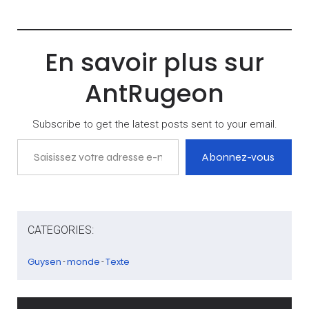
une « position réactualisée
» au sujet des
constructions israéliennes
en Cisjordanie et du
En savoir plus sur
principe de deux Etats
[israélien et palestinien]. Le
AntRugeon
président américain désire
en effet présenter un plan…
Subscribe to get the latest posts sent to your email.
Saisissez votre adresse e-mail…
Abonnez-vous
CATEGORIES:
Guysen
monde
Texte
-
-