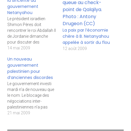
la sincérité du
gouvernement
Netanyahou
Le président israélien
Shimon Pères doit
La paix par l’économie
rencontrer le roi Abdallah II
chère à B. Netanyahou
de Jordanie dimanche
appelée à sortir du flou
pour discuter des
politiques des deux pays
14 mai 2009
12 août 2009
quant au processus de
Un nouveau
paix au Proche-Orient.
gouvernement
L’annonce de cette visite
palestinien pour
survient quelques jours
d’anciennes discordes
après les propos
pessimistes du roi
Le gouvernement investi
Abdallah II de Jordanie, qui
mardi n’a de nouveau que
a estimé que «…
le nom. Le blocage des
négociations inter-
palestiniennes n’a pas
permis d’aboutir à un
21 mai 2009
gouvernement d’union
nationale incluant le Fatah
et le Hamas. Les deux