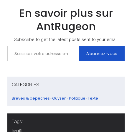
partis se toisent à
En savoir plus sur
nouveau, l’un à la tête
d’une Autorité
AntRugeon
Palestinienne sise en
Cisjordanie et l’autre
gouvernant…
Subscribe to get the latest posts sent to your email.
Saisissez votre adresse e-mail…
Abonnez-vous
CATEGORIES:
Brèves & dépêches
Guysen
Politique
Texte
-
-
-
Tags:
Israël