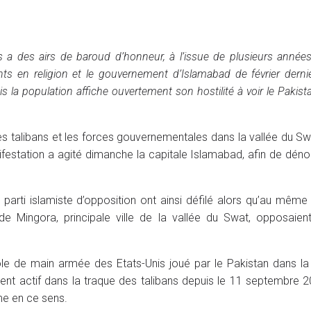
s a des airs de baroud d’honneur, à l’issue de plusieurs années
nts en religion et le gouvernement d’Islamabad de février derni
is la population affiche ouvertement son hostilité à voir le Pakista
es talibans et les forces gouvernementales dans la vallée du Sw
nifestation a agité dimanche la capitale Islamabad, afin de dén
, parti islamiste d’opposition ont ainsi défilé alors qu’au mê
e Mingora, principale ville de la vallée du Swat, opposaien
le de main armée des Etats-Unis joué par le Pakistan dans la
ment actif dans la traque des talibans depuis le 11 septembre 2
me en ce sens.