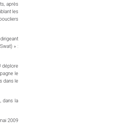
ts, après
blant les
boucliers
dirigeant
Swat) » :
U déplore
mpagne le
s dans le
, dans la
 mai 2009