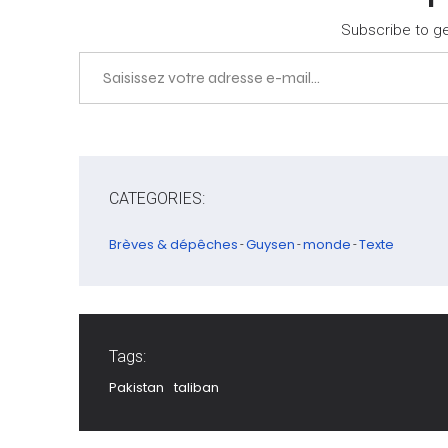
Subscribe to get
Saisissez votre adresse e-mail…
CATEGORIES:
Brèves & dépêches
Guysen
monde
Texte
-
-
-
Tags:
Pakistan
taliban