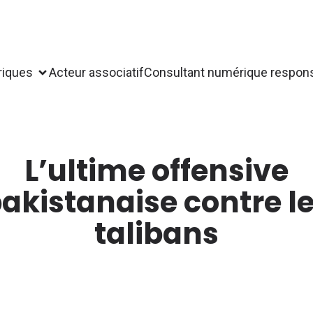
riques
Acteur associatif
Consultant numérique respon
L’ultime offensive
akistanaise contre l
talibans