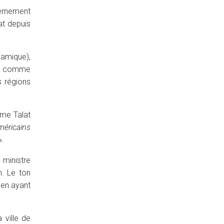
vernement
at depuis
lamique),
xte comme
s régions
ime Talat
méricains
».
 ministre
n. Le ton
 en ayant
 ville de