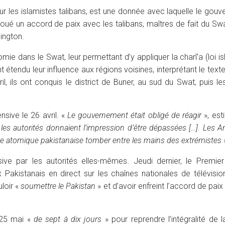
ur les islamistes talibans, est une donnée avec laquelle le gou
 noué un accord de paix avec les talibans, maîtres de fait du Sw
hington.
mie dans le Swat, leur permettant d’y appliquer la charî’a (loi is
 étendu leur influence aux régions voisines, interprétant le te
il, ils ont conquis le district de Buner, au sud du Swat, puis le
sive le 26 avril. «
Le gouvernement était obligé de réagir
», est
«
les autorités donnaient l’impression d’être dépassées […]. Les A
be atomique pakistanaise tomber entre les mains des extrémistes
ve par les autorités elles-mêmes. Jeudi dernier, le Premier
 Pakistanais en direct sur les chaînes nationales de télévisio
uloir «
soumettre le Pakistan
» et d’avoir enfreint l’accord de paix
 25 mai «
de sept à dix jours
» pour reprendre l’intégralité de la