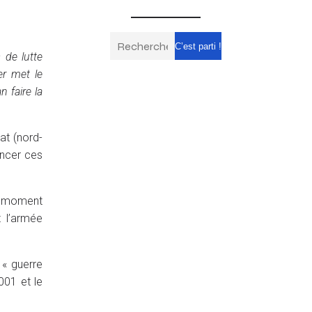
C’est parti !
 de lutte
er met le
n faire la
at (nord-
oncer ces
me moment
t l’armée
 « guerre
001 et le