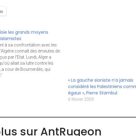
us
loie les grands moyens
 islamistes
nt à sa confrontation avec les
 l'Algérie connaît des émeutes de
us par l'Etat. Lundi, Alger a
'où allait sa lutte contre les
 La cour de Boumerdès, qui
di sur le cas de 28 éléments
07
« La gauche sioniste n’a jamais
at de fuite, a prononcé 25
considéré les Palestiniens com
ions à…
égaux », Pierre Stambul
6 février 2009
plus sur AntRugeon