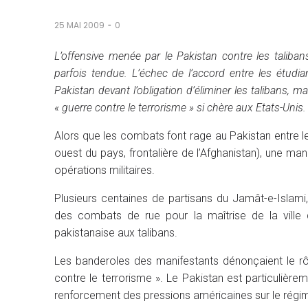
-
25 MAI 2009
0
L’offensive menée par le Pakistan contre les taliban
parfois tendue. L’échec de l’accord entre les étudia
Pakistan devant l’obligation d’éliminer les talibans, ma
« guerre contre le terrorisme » si chère aux Etats-Unis.
Alors que les combats font rage au Pakistan entre l
ouest du pays, frontalière de l’Afghanistan), une ma
opérations militaires.
Plusieurs centaines de partisans du Jamât-e-Islami
des combats de rue pour la maîtrise de la ville d
pakistanaise aux talibans.
Les banderoles des manifestants dénonçaient le rô
contre le terrorisme ». Le Pakistan est particulière
renforcement des pressions américaines sur le régi