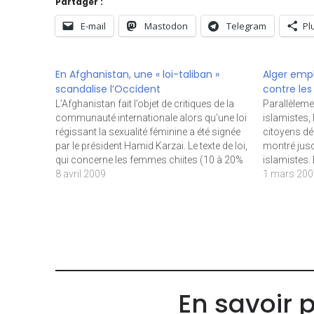
Partager :
E-mail
Mastodon
Telegram
Pl
En Afghanistan, une « loi-taliban »
Alger emp
scandalise l’Occident
contre les
L’Afghanistan fait l’objet de critiques de la
Parallèleme
communauté internationale alors qu’une loi
islamistes,
régissant la sexualité féminine a été signée
citoyens déç
par le président Hamid Karzai. Le texte de loi,
montré jusqu
qui concerne les femmes chiites (10 à 20%
islamistes.
des afghanes), exige des femmes qu’elles
8 avril 2009
statuait lun
1 mars 20
demandent la permission à leur mari pour
armés en ét
sortir…
condamnat
En savoir 