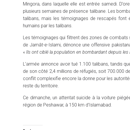
Mingora, dans laquelle elle est entrée samedi. D’ore
plusieurs semaines de présence talibane. Les bomba
talibans, mais les témoignages de rescapés font ét
humains par les talibans.
Les témoignages qui filtrent des zones de combats so
de Jamât-e-Islami, dénonce une offensive pakistanai
«
Ils ont ciblé la population en bombardant depuis les airs
L’armée annonce avoir tué 1.100 talibans, tandis q
de son côté 2,4 millions de réfugiés, soit 700.000 d
conflit complexifie encore la donne pour les autorité
reste du territoire.
Ce dimanche, un attentat suicide à la voiture piégé
région de Peshawar, à 150 km d’Islamabad.