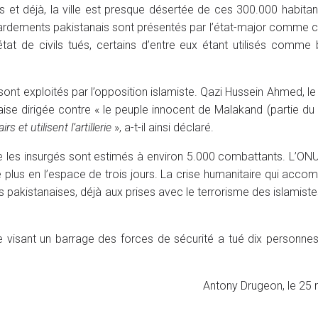
s et déjà, la ville est presque désertée de ces 300.000 habitan
rdements pakistanais sont présentés par l’état-major comme ci
at de civils tués, certains d’entre eux étant utilisés comme 
nt exploités par l’opposition islamiste. Qazi Hussein Ahmed, le 
se dirigée contre « le peuple innocent de Malakand (partie du 
 et utilisent l’artillerie
», a-t-il ainsi déclaré.
ue les insurgés sont estimés à environ 5.000 combattants. L’ON
e plus en l’espace de trois jours. La crise humanitaire qui acco
s pakistanaises, déjà aux prises avec le terrorisme des islamiste
e visant un barrage des forces de sécurité a tué dix personnes
Antony Drugeon, le 25