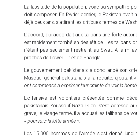
La lassitude de la population, voire sa sympathie po
doit composer. En février dernier, le Pakistan avait
déjà deux ans, s’attirant les critiques fermes de Was
L’accord, qui accordait aux talibans une forte autono
est rapidement tombé en désuétude. Les talibans ont
n’étant pas seulement restreint au Swat. A la mi-avr
proches de Lower Dir et de Shangla.
Le gouvernement pakistanais a donc lancé son offen
Masoud, général pakistanais à la retraite, ajoutant 
ont commencé à exprimer leur crainte de voir la bom
L’offensive est volontiers présentée comme décisi
pakistanais Youssouf Raza Gilani s’est adressé aux
grave, le visage fermé, il a accusé les talibans de vo
«
poursuivi la lutte armée
».
Les 15.000 hommes de l’armée s’est donné lundi