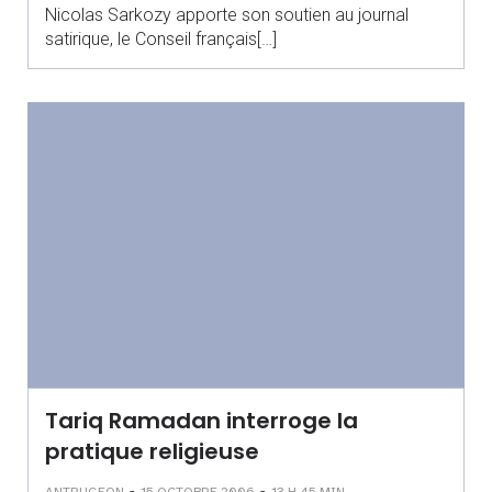
Nicolas Sarkozy apporte son soutien au journal
satirique, le Conseil français[…]
Tariq Ramadan interroge la
pratique religieuse
-
-
ANTRUGEON
15 OCTOBRE 2006
13 H 45 MIN