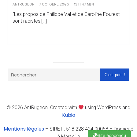
-
-
ANTRUGEON
7 OCTOBRE 2006
13 H 47 MIN
"Les propos de Philippe Val et de Caroline Fourest
sont racistes,[…]
C’est parti !
© 2026 AntRugeon. Created with
using WordPress and
Kubio
Mentions légales
– SIRET : 518 228 424 00058 – Domicilié
Site écoconçu
à Marseille