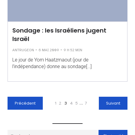
Sondage : les Israéliens jugent
Israël
-
-
ANTRUGEON
6 MAI 2009
9 H 52 MIN
Le jour de Yom Haatzmaout (jour de
l’indépendance) donne au sondage[…]
Précédent
1
2
3
4
5
…
7
Suivant